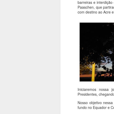
barreiras e interdição
Paaschen, que partira
com destino ao Acre e
Iniciaremos nossa j
Presidentes, chegand
no castelo beirava 1
Nosso objetivo nessa 
acabamos visitando a
fundo no Equador e C