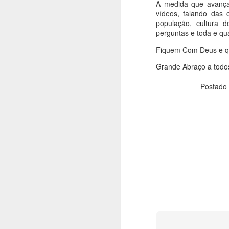
A medida que avançam
vídeos, falando das c
população, cultura 
perguntas e toda e qu
Fiquem Com Deus e qu
Grande Abraço a todo
Postado
de Sychrov está loca
neogótica da segunda