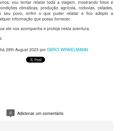
os, vou tentar relatar toda a viagem, mostrando fotos e
ondições climáticas, produção agrícola, rodovias, cidades,
do seu povo, enfim o que puder relatar e fico adepto a
alquer informação que posso fornecer.
e ele nos acompanha e proteja nesta aventura.
s.
 há
29th August 2023
por
DARCI WINKELMANN
lizado a 22 km de Liberec, na República Tcheca e é um exemplo
 metade do século XIX.
0
Adicionar um comentário