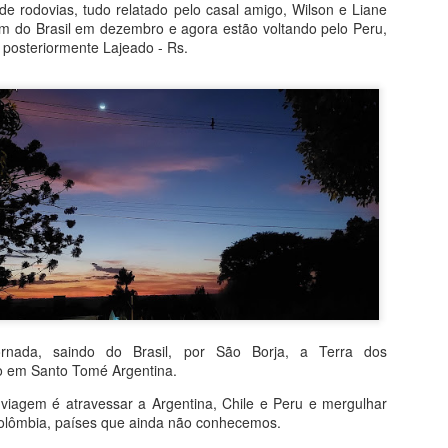
 de rodovias, tudo relatado pelo casal amigo, Wilson e Liane
m do Brasil em dezembro e agora estão voltando pelo Peru,
 posteriormente Lajeado - Rs.
ornada, saindo do Brasil, por São Borja, a Terra dos
o em Santo Tomé Argentina.
5 horas e o tour guiado começaria as 16:30 horas, como nosso d
viagem é atravessar a Argentina, Chile e Peru e mergulhar
penas os Jardins, mesmo assim foi um passeio magnífico.
olômbia, países que ainda não conhecemos.