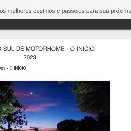
estinos e passeios para sua próxima viagem. Dicas exclusivas, roteiros detalhados e guias completos para
 SUL DE MOTORHOME - O INICIO
2023
23 -
O INÍCIO
ZÁMEC SYCHROV - CASTELO DE SYCHROV
ZÁMEC SYCHROV - CASTELO DE SYCHROV