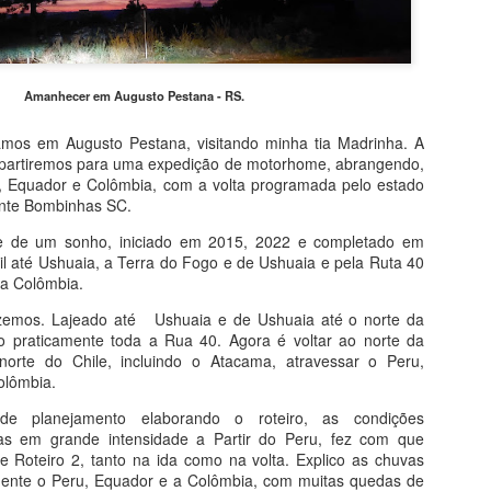
Amanhecer em Augusto Pestana - RS.
amos em Augusto Pestana, visitando minha tia Madrinha. A
, partiremos para uma expedição de motorhome, abrangendo,
u, Equador e Colômbia, com a volta programada pelo estado
ente Bombinhas SC.
te de um sonho, iniciado em 2015, 2022 e completado em
sil até Ushuaia, a Terra do Fogo e de Ushuaia e pela Ruta 40
da Colômbia.
fizemos. Lajeado até
Ushuaia e de Ushuaia até o norte da
o praticamente toda a Rua 40. Agora é voltar ao norte da
norte do Chile, incluindo o Atacama, atravessar o Peru,
olômbia.
e planejamento elaborando o roteiro, as condições
vas em grande intensidade a Partir do Peru, fez com que
e Roteiro 2, tanto na ida como na volta. Explico as chuvas
lmente o Peru, Equador e a Colômbia, com muitas quedas de