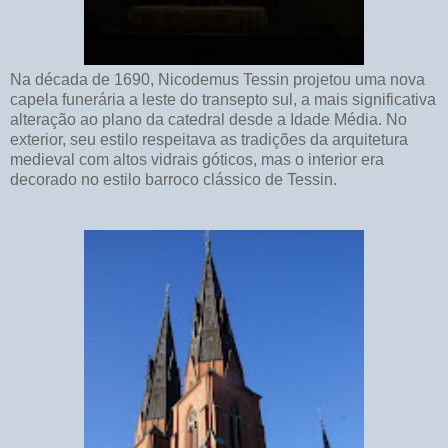
Na década de 1690, Nicodemus Tessin projetou uma nova
capela funerária a leste do transepto sul, a mais significativa
alteração ao plano da catedral desde a Idade Média. No
exterior, seu estilo respeitava as tradições da arquitetura
medieval com altos vidrais góticos, mas o interior era
decorado no estilo barroco clássico de Tessin.