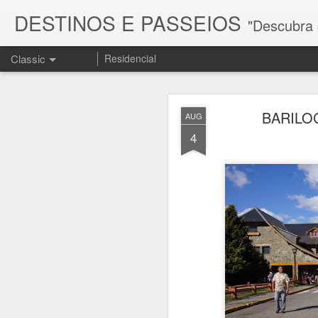
DESTINOS E PASSEIOS
"Descubra os melhores d
Classic
Residencial
BARILO
AUG
4
FEB
15