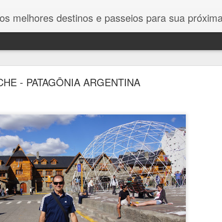
estinos e passeios para sua próxima viagem. Dicas exclusivas, roteiros detalhados e guias completos para
CHE - PATAGÔNIA ARGENTINA
ZÁMEC SYCHROV - CASTELO DE SYCHROV
ZÁMEC SYCHROV - CASTELO DE SYCHROV