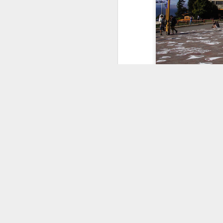
no castelo beirava 1
acabamos visitando a