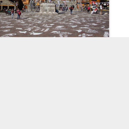
Darci Winkelmann. Tecnologia do
Blogger
.
5 horas e o tour guiado começaria as 16:30 horas, como nosso d
penas os Jardins, mesmo assim foi um passeio magnífico.