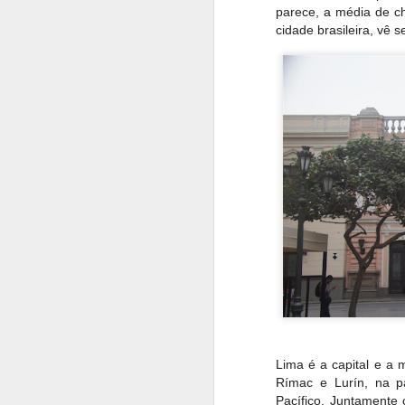
parece, a média de c
cidade brasileira, vê 
no castelo beirava 1
Lima é a capital e a m
acabamos visitando a
Rímac e Lurín, na pa
Pacífico. Juntamente