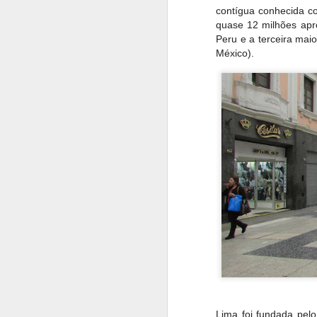
contígua conhecida 
quase 12 milhões apro
Peru e a terceira mai
México).
de Sychrov está loca
neogótica da segunda
Lima foi fundada pelo