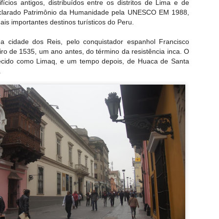
ícios antigos, distribuídos entre os distritos de Lima e de
zado e tornou-se de propriedade do estado. Desde 1950, ele tem 
eclarado Patrimônio da Humanidade pela UNESCO EM 1988,
is importantes destinos turísticos do Peru.
 Com o decorrer do tempo, na década de 1970, muitas parte
a cidade dos Reis, pelo conquistador espanhol Francisco
iro de 1535, um ano antes, do término da resistência inca. O
ecido como Limaq, e um tempo depois, de Huaca de Santa
.