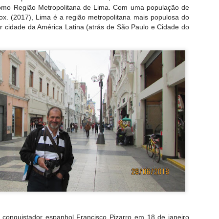
como Região Metropolitana de Lima. Com uma população de
x. (2017), Lima é a região metropolitana mais populosa do
or cidade da América Latina (atrás de São Paulo e Cidade do
lizado a 22 km de Liberec, na República Tcheca e é um exemplo
 metade do século XIX.
 conquistador espanhol Francisco Pizarro em 18 de janeiro