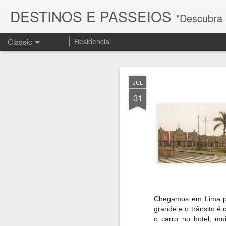
DESTINOS E PASSEIOS
"Descubra os melhores d
Classic
Residencial
JUL
31
FEB
15
Chegamos em Lima por
grande e o trânsito é
o carro no hotel, mui