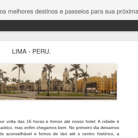
estinos e passeios para sua próxima viagem. Dicas exclusivas, roteiros detalhados e guias completos para
LIMA - PERU.
ZÁMEC SYCHROV - CASTELO DE SYCHROV
ZÁMEC SYCHROV - CASTELO DE SYCHROV
 volta das 16 horas e fomos até nosso hotel. A cidade é
 caótico, mas enfim chegamos bem. No primeiro dia deixamos
to aconselhável e fomos de táxi até o centro histórico, a