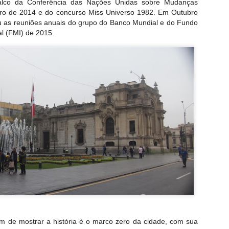
alco da Conferência das Nações Unidas sobre Mudanças
ro de 2014 e do concurso Miss Universo 1982. Em Outubro
existia um forte no local sendo que entre 1690 e 1693, foi c
u as reuniões anuais do grupo do Banco Mundial e do Fundo
al (FMI) de 2015.
foi comprado pela família Rohan, aristocratas franceses exi
am permanecer no Império Austríaco. A posse de 125 anos pel
stória do castelo.
ém de mostrar a história é o marco zero da cidade, com sua