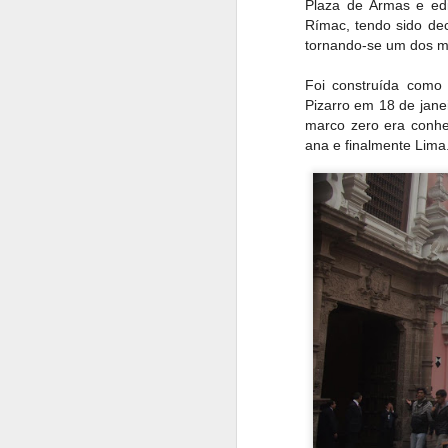
Plaza de Armas e edif
castelo foi nacionali
Rímac, tendo sido d
tornando-se um dos ma
em pequena escala.
visitação.
Foi construída como 
Pizarro em 18 de jane
marco zero era conh
ana e finalmente Lima