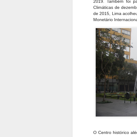
2019. Também foi p
da história
Climáticas de dezemb
Desde o século XV, 
de 2015, Lima acolhe
castelo barroco.
Monetário Internacion
Em 1820, o castelo 
Francesa que decidir
mais importante da hi
O Centro histórico al