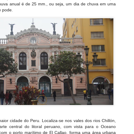
huva anual é de 25 mm., ou seja, um dia de chuva em uma
se pode.
5 horas e o tour guiado começaria as 16:30 horas, como nosso d
aior cidade do Peru. Localiza-se nos vales dos rios Chillón,
penas os Jardins, mesmo assim foi um passeio magnífico.
rte central do litoral peruano, com vista para o Oceano
 com o porto marítimo de El Callao, forma uma área urbana