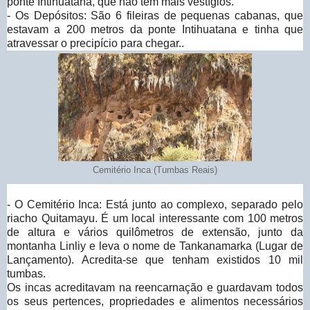
ponte Intihuatana, que não tem mais vestígios.
- Os Depósitos: São 6 fileiras de pequenas cabanas, que
estavam a 200 metros da ponte Intihuatana e tinha que
atravessar o precipício para chegar..
Cemitério Inca (Tumbas Reais)
- O Cemitério Inca: Está junto ao complexo, separado pelo
riacho Quitamayu. É um local interessante com 100 metros
de altura e vários quilômetros de extensão, junto da
montanha Linliy e leva o nome de Tankanamarka (Lugar de
Lançamento). Acredita-se que tenham existidos 10 mil
tumbas.
Os incas acreditavam na reencarnação e guardavam todos
os seus pertences, propriedades e alimentos necessários