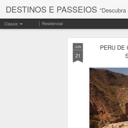
DESTINOS E PASSEIOS
"Descubra os melhores d
Classic
Residencial
PERU DE 
JUN
21
FEB
15