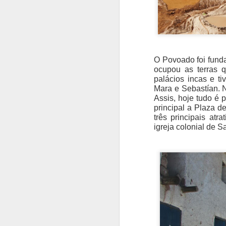
O Povoado foi funda
ocupou as terras
palácios incas e t
Mara e Sebastían. 
Assis, hoje tudo é
principal a Plaza 
três principais atr
igreja colonial de S
de Sychrov está loca
neogótica da segunda