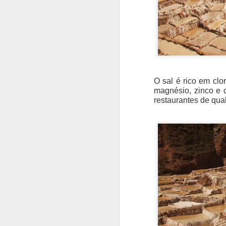
O sal é rico em clor
magnésio, zinco e 
restaurantes de qua
da história
Desde o século XV, 
castelo barroco.
Em 1820, o castelo 
Francesa que decidir