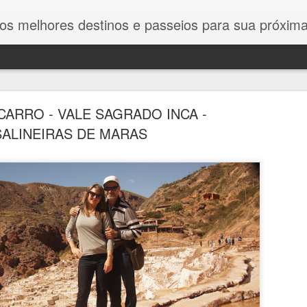
estinos e passeios para sua próxima viagem. Dicas exclusivas, roteiros detalhados e guias completos para
CARRO - VALE SAGRADO INCA -
SALINEIRAS DE MARAS
ZÁMEC SYCHROV - CASTELO DE SYCHROV
ZÁMEC SYCHROV - CASTELO DE SYCHROV