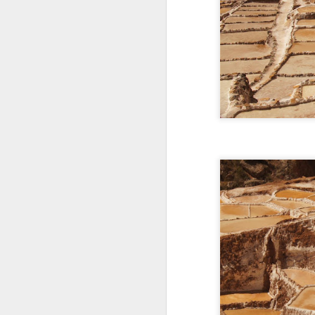
no castelo beirava 1
acabamos visitando a