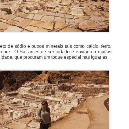
eto de sódio e outros minerais tais como cálcio, ferro,
cobre.
O Sal antes de ser iodado é enviado a muitos
lidade, que procuram um toque especial nas iguarias.
existia um forte no local sendo que entre 1690 e 1693, foi c
foi comprado pela família Rohan, aristocratas franceses exi
am permanecer no Império Austríaco. A posse de 125 anos pel