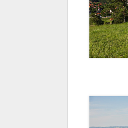
da história
Desde o século XV, 
castelo barroco.
Em 1820, o castelo 
Francesa que decidir
mais importante da hi