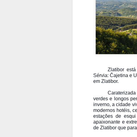
castelo foi nacionali
em pequena escala.
visitação.
Zlatibor est
Sérvia: Čajetina e U
em Zlatibor.
Caraterizad
verdes e longos pe
inverno, a cidade v
modernos hotéis, ce
estações de esqui
apaixonante e extr
de Zlatibor que par