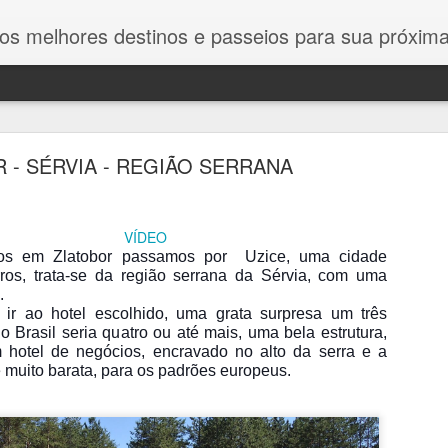
estinos e passeios para sua próxima viagem. Dicas exclusivas, roteiros detalhados e guias completos para
R - SÉRVIA - REGIÃO SERRANA
VÍDEO
os em Zlatobor passamos por Uzice, uma cidade
ZÁMEC SYCHROV - CASTELO DE SYCHROV
os, trata-se da região serrana da Sérvia, com uma
a.
ZÁMEC SYCHROV - CASTELO DE SYCHROV
 ir ao hotel escolhido, uma grata surpresa um três
no Brasil seria quatro ou até mais, uma bela estrutura,
m h
otel de negócios, encravado no alto da serra e a
 muito barata, para os padrões europeus.