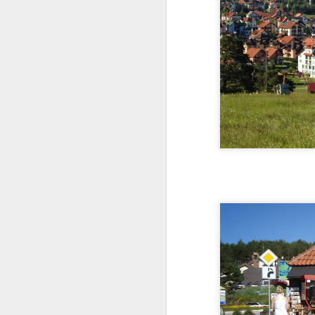
de Sychrov está loca
neogótica da segunda