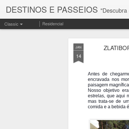
DESTINOS E PASSEIOS
"Descubra os melhores d
Classic
Residencial
ZLATIBO
JAN
14
Antes de chegarm
FEB
encravada nos morr
15
paisagem magnífic
Nosso objetivo era
estrelas, que aqui 
mas trata-se de u
comida e a bebida é