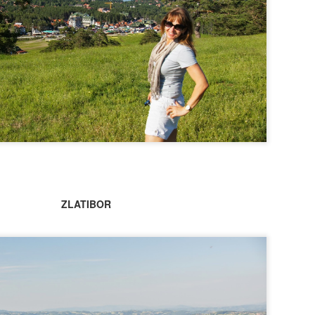
existia um forte no local sendo que entre 1690 e 1693, foi c
foi comprado pela família Rohan, aristocratas franceses exi
am permanecer no Império Austríaco. A posse de 125 anos pel
stória do castelo.
ZLATIBOR