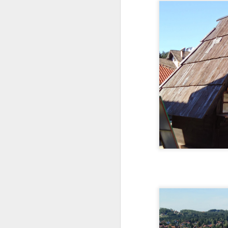
no castelo beirava 1
acabamos visitando a