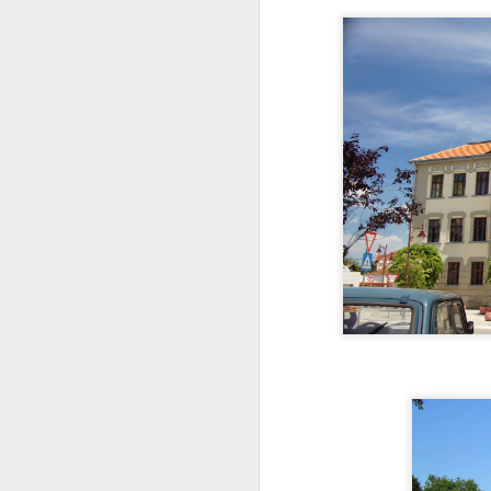
início da década de 
como os jardins parq
mais próximo possív