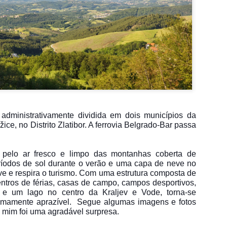
zado e tornou-se de propriedade do estado. Desde 1950, ele tem 
 Com o decorrer do tempo, na década de 1970, muitas parte
á administrativamente dividida em dois municípios da
žice, no Distrito Zlatibor. A ferrovia Belgrado-Bar passa
a pelo ar fresco e limpo das montanhas coberta de
ríodos de sol durante o verão e uma capa de neve no
ive e respira o turismo. Com uma estrutura composta de
ntros de férias, casas de campo, campos desportivos,
 e um lago no centro da Kraljev e Vode, torna-se
emamente aprazível. Segue algumas imagens e fotos
a mim foi uma agradável surpresa.