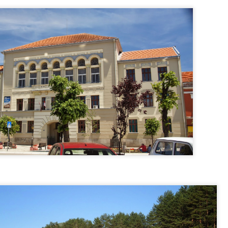
1990, sofreu uma extensa reconstrução e restauração dos exteri
ue do castelo estão em andamento, cujo objetivo é fazer com
el de sua forma original na época de seu maior apogeu, ou s